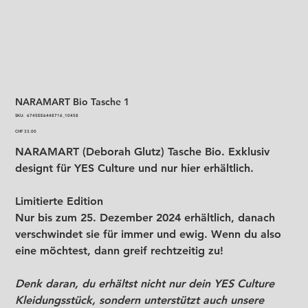
NARAMART Bio Tasche 1
SKU
SKU:
6745EE6448716_10458
6745EE6448716_10458
Price
CHF 33.00
NARAMART (Deborah Glutz) Tasche Bio. Exklusiv
designt für YES Culture und nur hier erhältlich.
Limitierte Edition
Nur bis zum 25. Dezember 2024 erhältlich, danach
verschwindet sie für immer und ewig. Wenn du also
eine möchtest, dann greif rechtzeitig zu!
Denk daran, du erhältst nicht nur dein YES Culture
Kleidungsstück, sondern unterstützt auch unsere