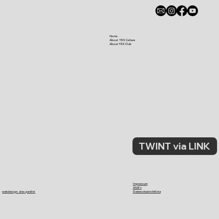
Home
About YES Culture
About YES Club
TWINT via LINK
Impressum
AGB's
webdesign: alex pardini
Datenschutzrichtlinie