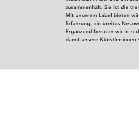
zusammenhält. Sie ist die tre
Mit unserem Label bieten wir
Erfahrung, ein breites Netzw
Ergänzend beraten wir in rec
damit unsere Künstler:innen 
YES Culture
ist ein
Event-Label
,
das sich d
mehr näher zu bringen. Wir s
YES Culture
verbindet Musik mit bildende
Werken
von Künstler:innen
,
b
sogenannten Limited Editions.