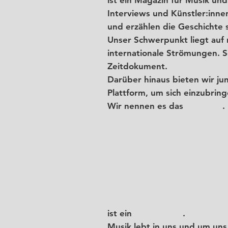
Interviews und Künstler:innen
und erzählen die Geschichte 
Unser Schwerpunkt liegt auf 
internationale Strömungen. So
Zeitdokument.
Darüber hinaus bieten wir j
Plattform, um sich einzubrin
Wir nennen es das
YES Mag
.
YES Culture
ist ein
Plattenlabel
.
Musik lebt in uns und um uns 