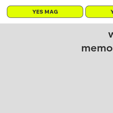
YES MAG
memori