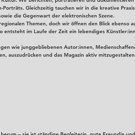
-Porträts. Gleichzeitig tauchen wir in die kreative Prax
sowie die Gegenwart der elektronischen Szene.
regionalen Themen, doch wir öffnen den Blick ebenso au
 entsteht im Laufe der Zeit ein lebendiges Künstler:inne
ungen wie junggebliebenen Autor:innen, Medienschaffen
gen, auszudrücken und das Magazin aktiv mitzugestalten
herum – sie ist ständige Begleiterin, gute Freundin und