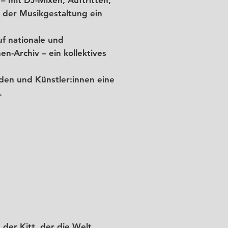
is der Musikgestaltung ein
f nationale und
n-Archiv – ein kollektives
den und Künstler:innen eine
.
 der Kitt, der die Welt