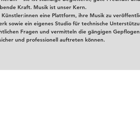
ibende Kraft. Musik ist unser Kern.
 Künstler:innen eine Plattform, ihre Musik zu veröffent
erk sowie ein eigenes Studio für technische Unterstütz
htlichen Fragen und vermitteln die gängigen Gepflogen
sicher und professionell auftreten können.
arauf konzentriert den Menschen, musikbezogene Events
ind nicht Genre bezogen. Wir bewegen uns am Puls der 
r Kunst die man nicht nur, aber eben auch,
anziehen
ka
ieten wir eine limitierte Auswahl an Kleidung und Access
 Klein, aber fein.
YES Club
Membern bieten wir einen Ind