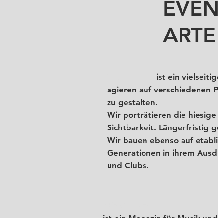
EVEN
ARTE
YES Culture
ist ein vielseit
agieren auf verschiedenen P
zu gestalten.
Wir porträtieren die hiesig
Sichtbarkeit. Längerfristig
Wir bauen ebenso auf etabl
Generationen in ihrem Ausdr
und Clubs.
YES Culture
ist ein Magazin für Musik und