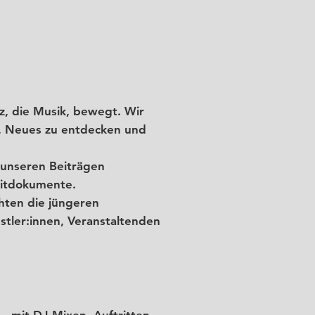
z, die Musik, bewegt. Wir
l, Neues zu entdecken und
 unseren Beiträgen
Zeitdokumente.
hten die jüngeren
tler:innen, Veranstaltenden
– mit DJ-Mixen, Auftritten,