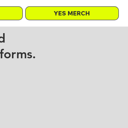
YES MERCH
d
 forms.