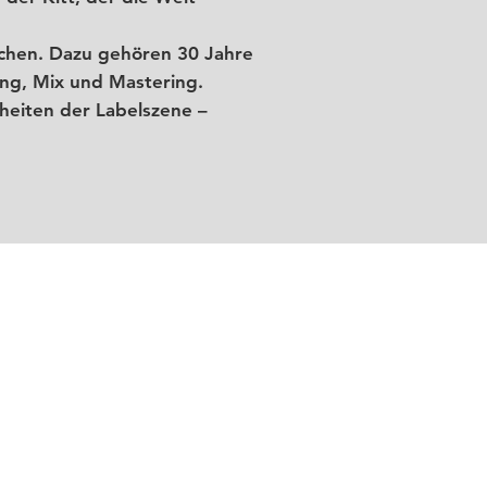
lichen. Dazu gehören 30 Jahre
ung, Mix und Mastering.
heiten der Labelszene –
, DJ-Kultur, Live-Acts und
Zeit.
nn.
Nebst originalen
oires an, oft auch in
ividualisierungsservice.