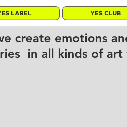
YES LABEL
YES CLUB
we create emotions an
es in all kinds of art