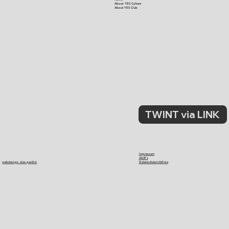
About YES Culture
About YES Club
TWINT via LINK
Impressum
AGB's
webdesign: alex pardini
Datenschutzrichtlinie