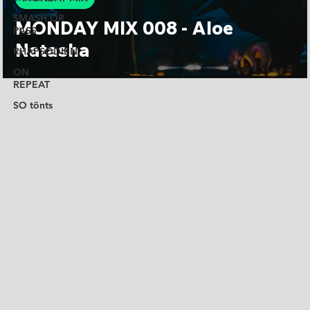
SMASH OR
MONDAY MIX 008 - Aloe
PASS
Natasha
RHAPSODIEN
ON
REPEAT
SO tönts