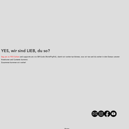
YES, wir sind LIEB, du so?
Sag yes zu YES Culture
und supporte uns via QR-Code (Twint/PayPal), damit wir weiter tun können, was wir tun und du weiter in den Genuss unserer
Kreationen und Contents kommst.
Zusammen kommen wir weiter!
Home