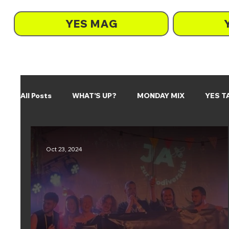
YES MAG
All Posts
WHAT'S UP?
MONDAY MIX
YES T
ON REPEAT
SO tönts
Oct 23, 2024