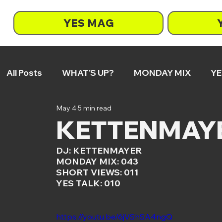
YES MAG
All Posts
WHAT'S UP?
MONDAY MIX
YE
May 4
5 min read
RHAPSODIEN
ON REPEAT
SO tönts
KETTENMAY
DJ: KETTENMAYER
MONDAY MIX: 043
SHORT VIEWS: 011
YES TALK: 010
https://youtu.be/6jVShSA4ngQ