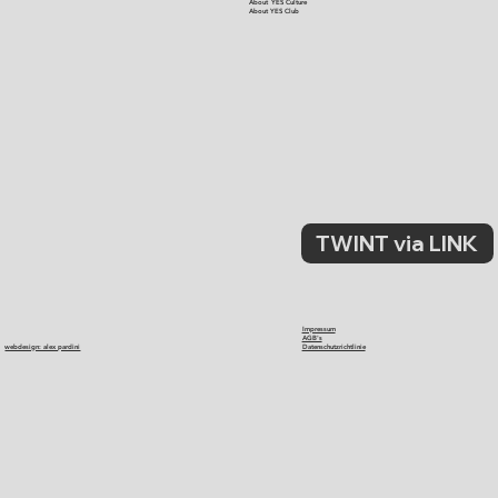
About YES Culture
About YES Club
TWINT via LINK
Impressum
AGB's
webdesign: alex pardini
Datenschutzrichtlinie