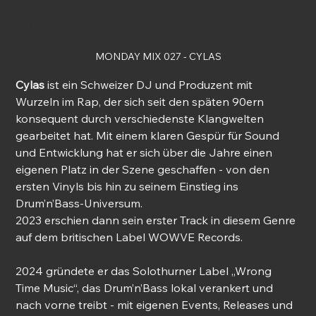
RHAPSODIEN
ON REPEAT
SO tönts
MONDAY MIX 027 - CYLAS
Cylas
 ist ein Schweizer DJ und Produzent mit 
Wurzeln im Rap, der sich seit den späten 90ern 
konsequent durch verschiedenste Klangwelten 
gearbeitet hat. Mit einem klaren Gespür für Sound 
und Entwicklung hat er sich über die Jahre einen 
eigenen Platz in der Szene geschaffen - von den 
ersten Vinyls bis hin zu seinem Einstieg ins 
Drum’n’Bass-Universum. 
2023 erschien dann sein erster Track in diesem Genre 
auf dem britischen Label WOWVE Records.
2024 gründete er das Solothurner Label „Wrong 
Time Music“, das Drum’n’Bass lokal verankert und 
nach vorne treibt - mit eigenen Events, Releases und 