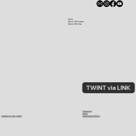
Home
About YES Culture
About YES Club
TWINT via LINK
Impressum
AGB's
webdesign: alex pardini
Datenschutzrichtlinie