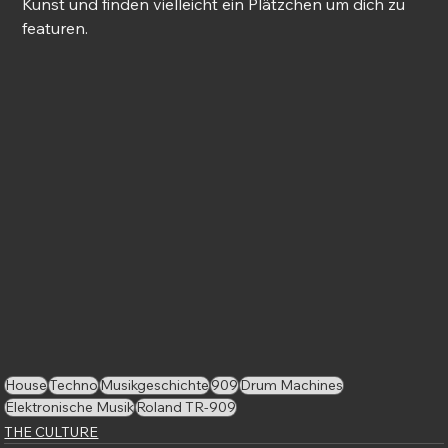
Kunst und finden vielleicht ein Plätzchen um dich zu 
featuren.
House
Techno
Musikgeschichte
909
Drum Machines
Elektronische Musik
Roland TR-909
THE CULTURE