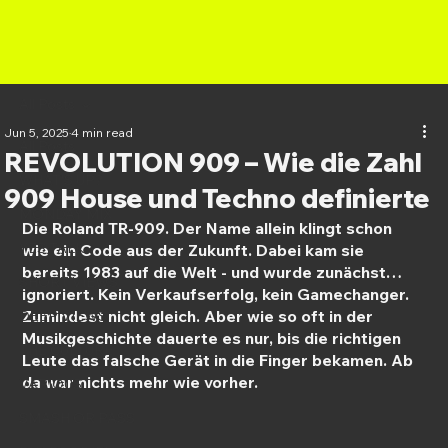
All Posts
Jun 5, 2025
4 min read
All Posts
REVOLUTION 909 – Wie die Zahl
WHAT'S UP?
909 House und Techno definierte
MONDAY MIX
Die Roland TR-909. Der Name allein klingt schon 
YES TALK
wie ein Code aus der Zukunft. Dabei kam sie 
bereits 1983 auf die Welt - und wurde zunächst… 
SHORT VIEWS
ignoriert. Kein Verkaufserfolg, kein Gamechanger. 
Zumindest nicht gleich. Aber wie so oft in der 
DEEP VIEWS
Musikgeschichte dauerte es nur, bis die richtigen 
THE CULTURE
Leute das falsche Gerät in die Finger bekamen. Ab 
da war nichts mehr wie vorher.
VARIOUS
SMASH OR PASS