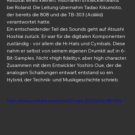
Resultat eines kleinen, visionären Entwicklerteams 
bei Roland. Die Leitung übernahm Tadao Kikumoto, 
der bereits die 808 und die TB-303 (Aciiiiiid) 
verantwortet hatte.
Ein entscheidender Teil des Sounds geht auf Atsushi 
Hoshiai zurück. Er war für die digitalen Komponenten 
zuständig - vor allem die Hi-Hats und Cymbals. Diese 
nahm er selbst von seinem eigenen Drumkit auf, in 6-
Bit-Samples. Nicht «high fidelity», aber high character. 
Zusammen mit dem Entwickler Yoshiro Oue, der die 
analogen Schaltungen entwarf, entstand so ein 
Hybrid, der Technik- und Musikgeschichte schrieb.
https://www.youtube.com/watch?v=peJDDtGH3yY&t=53s