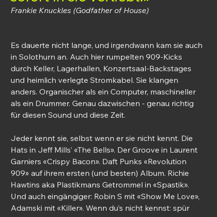
Frankie Knuckles (Godfather of House)
Es dauerte nicht lange, und irgendwann kam sie auch 
in Solothurn an. Auch hier rumpelten 909-Kicks 
durch Keller, Lagerhallen, Konzertsaal-Backstages 
und heimlich verlegte Stromkabel. Sie klangen 
anders. Organischer als ein Computer, maschineller 
als ein Drummer. Genau dazwischen - genau richtig 
für diesen Sound und diese Zeit.
Jeder kennt sie, selbst wenn er sie nicht kennt. Die 
Hats in Jeff Mills’ «The Bells». Der Groove in Laurent 
Garniers «Crispy Bacon». 
Daft Punks «Revolution 
909» auf ihrem ersten (und besten) Album. 
Richie 
Hawtins aka Plastikmans Getrommel in «Spastik». 
Und auch eingängiger: Robin S mit «Show Me Love», 
Adamski mit «Killer». Wenn du’s nicht kennst: spür 