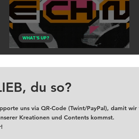
WHAT'S UP?
TECHNO im Landesmuseum
LIEB, du so?
porte uns via QR-Code (Twint/PayPal), damit wir 
unserer Kreationen und Contents kommst.
!