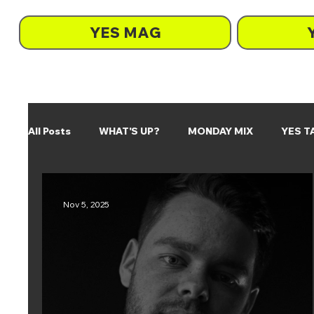
YES MAG
All Posts
WHAT'S UP?
MONDAY MIX
YES T
ON REPEAT
SO tönts
Nov 5, 2025