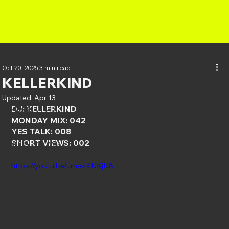
All Posts
Oct 20, 2025
3 min read
All Posts
KELLERKIND
WHAT'S UP?
Updated:
Apr 13
DJ: KELLERKIND
MONDAY MIX
MONDAY MIX: 042
YES TALK
YES TALK: 008
SHORT VIEWS: 002
SHORT VIEWS
DEEP VIEWS
https://youtu.be/ump-lKNKjN8
THE CULTURE
VARIOUS
SMASH OR PASS