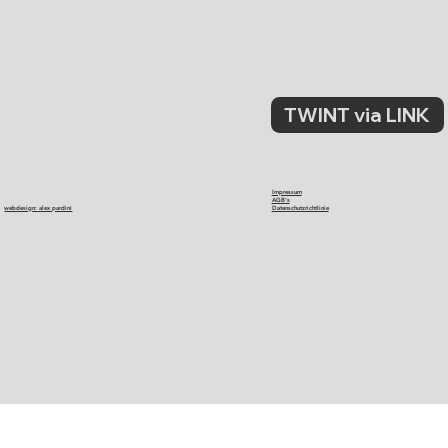
TWINT via LINK
Impressum
AGB's
webdesign: alex pardini
Datenschutzrichtlinie