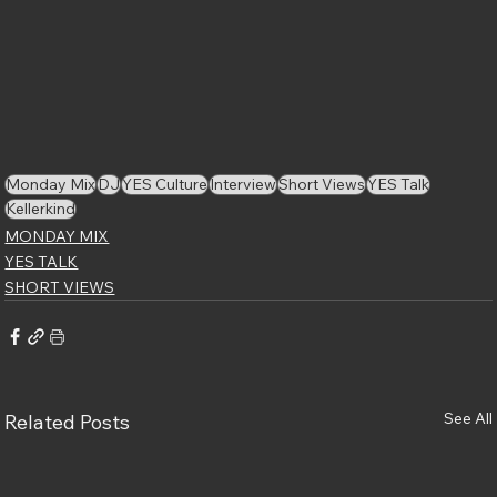
Monday Mix
DJ
YES Culture
Interview
Short Views
YES Talk
Kellerkind
MONDAY MIX
YES TALK
SHORT VIEWS
See All
Related Posts