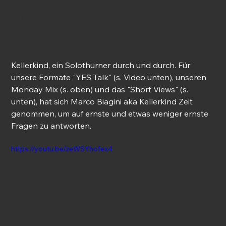
RHAPSODIEN
ON REPEAT
SO tönts
Kellerkind, ein Solothurner durch und durch. Für 
unsere Formate "YES Talk" (s. Video unten), unseren 
Monday Mix (s. oben) und das "Short Views" (s. 
unten), hat sich Marco Biagini aka Kellerkind Zeit 
genommen, um auf ernste und etwas weniger ernste 
Fragen zu antworten.
https://youtu.be/zeWSYhofex4