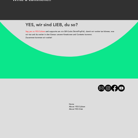
RHAPSODIEN 002 - Teil I
YES, wir sind LIEB, du so?
Sag yes zu YES Culture
und supporte uns via QR-Code (Twint/PayPal), damit wir weiter tun können, was
wir tun und du weiter in den Genuss unserer Kreationen und Contents kommst.
Zusammen kommen wir weiter!
Home
About YES Culture
About YES Club