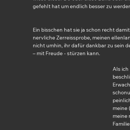
gefehlt hat um endlich besser zu werde
Ein bisschen hat sie ja schon recht damit
nervliche Zerreissprobe, meinen ellenl
nicht umhin, ihr dafür dankbar zu sein d
– mit Freude - stürzen kann.
Als ich
beschli
Erwach
schonun
peinlic
meine (
meine 
Famili