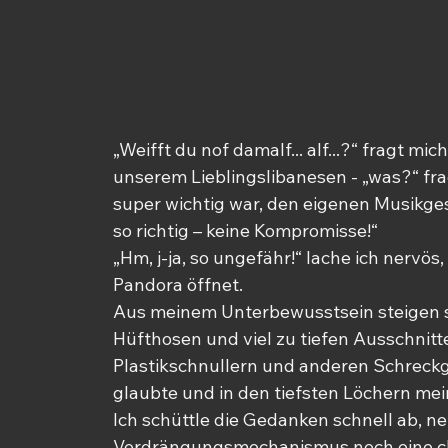
„Weifft du nof damalf... alf...?“ fragt m
unserem Lieblingslibanesen - „was?“ frag
super wichtig war, den eigenen Musikges
so richtig – keine Kompromisse!“
„Hm, j-ja, so ungefähr!“ lache ich nervös
Pandora öffnet.
Aus meinem Unterbewusstsein steigen sc
Hüfthosen und viel zu tiefen Ausschnit
Plastikschnullern und anderen Schreckg
glaubte und in den tiefsten Löchern me
Ich schüttle die Gedanken schnell ab, n
Verdrängungsmechanismus noch eine chil