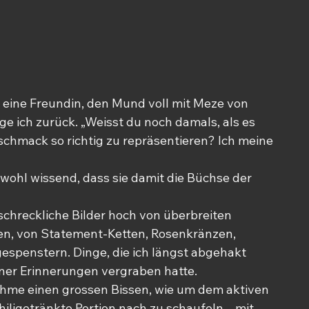
ich eine Freundin, den Mund voll mit Meze von 
e ich zurück. „Weisst du noch damals, als es 
chmack so richtig zu repräsentieren? Ich meine 
, wohl wissend, dass sie damit die Büchse der 
hreckliche Bilder hoch von überbreiten 
ten, von Statement-Ketten, Rosenkränzen, 
espenstern. Dinge, die ich längst abgehakt 
iner Erinnerungen vergraben hatte.
ehme einen grossen Bissen, wie um dem aktiven 
igetränkte Portion nach zu schaufeln – mit 