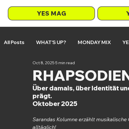
YES MAG
All Posts
WHAT'S UP?
MONDAY MIX
YE
Oct 8, 2025
5 min read
RHAPSODIEN
ON REPEAT
SO tönts
RHAPSODIEN 0
Über damals, über Identität un
prägt.
Oktober 2025
Sarandas Kolumne erzählt musikalische G
alltäglich!