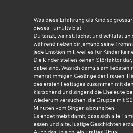
Was diese Erfahrung als Kind so grossarti
dieses Tumults bist.
Du tanzt, weinst, lachst und schläfst an
während neben dir jemand seine Trommel
jede Emotion mit, weil es für Kinder kei
Die Kinder stellen keinen Störfaktor dar,
dabei sind. Was ich damals am liebsten 
mehrstimmigen Gesänge der Frauen. Hie
des ersten Festtages zusammen mit den 
klatschend und singend die Eheleute beim
wiederum versuchen, die Gruppe mit Süssi
Minuten vom Singen abzuhalten.
Es endet meist damit, dass sich alle Fa
essen und alte, lustige Geschichten erz
Auch das, in sich, ein uraltes Ritual.