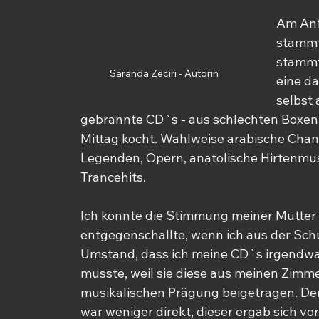
Am Anf
stammt
stammt.
Saranda Zeciri - Autorin
eine da
selbst
gebrannte CD`s - aus schlechten Boxen 
Mittag kocht. Wahlweise arabische Chan
Legenden, Opern, anatolische Hirtenmus
Trancehits.
Ich konnte die Stimmung meiner Mutter 
entgegenschallte, wenn ich aus der Sch
Umstand, dass ich meine CD`s irgendwa
musste, weil sie diese aus meinen Zimme
musikalischen Prägung beigetragen. Der 
war weniger direkt, dieser ergab sich vor